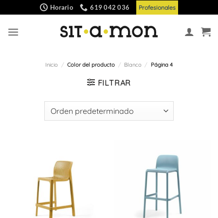
Saltar
Horario
619 042 036
Profesionales
al
contenido
Inicio
/
Color del producto
/
Blanco
/
Página 4
FILTRAR