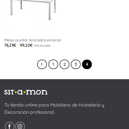
Mesa auxiliar Aria para exterior
Rango
76,23
€
-
99,22
€
IVA incluido
de
precios:
desde
76,23€
hasta
1
2
3
4
99,22€
Tu tienda online para Mobiliario de Hostelería y
Decoración profesional.