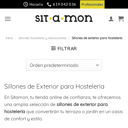
Saltar
Horario
619 042 036
Profesionales
al
contenido
Inicio
/
Sillones hostelería y restaurantes
/
Sillones de exterior para hostelería
FILTRAR
Sillones de Exterior para Hostelería
En Sitamon, tu tienda online de confianza, te ofrecemos
una amplia selección de
sillones de exterior para
hostelería
que convertirán tu terraza o jardín en un oasis
de confort y estilo.