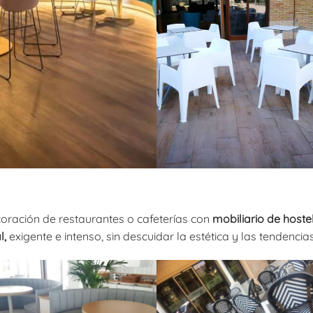
coración de restaurantes o cafeterías con
mobiliario de hoste
l,
exigente e intenso, sin descuidar la estética y las tendenci