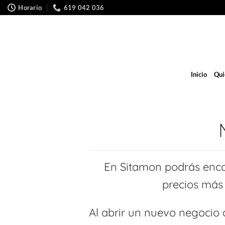
Saltar
Horario
619 042 036
al
contenido
Inicio
Qui
En Sitamon podrás enco
precios más
Al abrir un nuevo negocio 