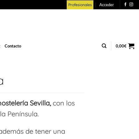
Acceder
Profesionales
g
Contacto
0,00
€
a
ostelería Sevilla,
con los
a Península.
, además de tener una