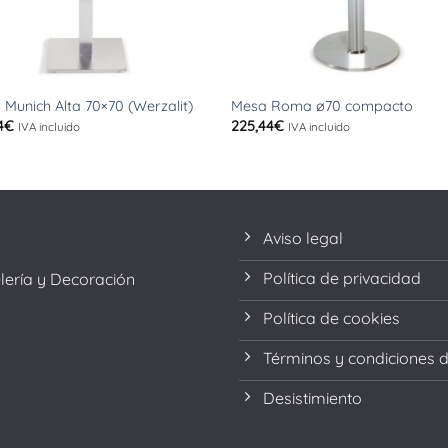
+
Munich Alta 70×70 (Werzalit)
Mesa Roma ø70 compacto
4
€
225,44
€
IVA incluido
IVA incluido
Aviso legal
Política de privacidad
elería y Decoración
Política de cookies
Términos y condiciones 
Desistimiento