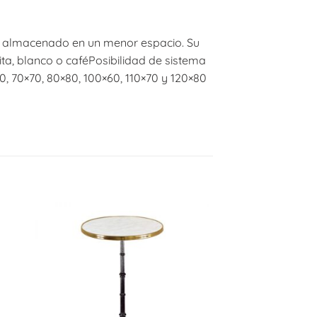
n y almacenado en un menor espacio. Su
ita, blanco o caféPosibilidad de sistema
 70×70, 80×80, 100×60, 110×70 y 120×80