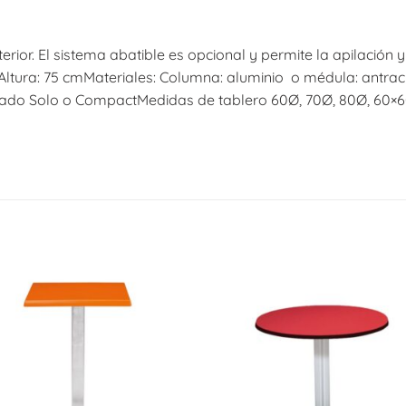
erior. El sistema abatible es opcional y permite la apilació
.Altura: 75 cmMateriales: Columna: aluminio o médula: antrac
ado Solo o CompactMedidas de tablero 60Ø, 70Ø, 80Ø, 60×60,