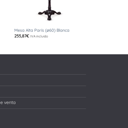
+
+
Mesa Alta París (ø60) Blanca
Mesa Manila ø70 (W
255,87
€
186,78
€
IVA incluido
IVA incluido
de venta