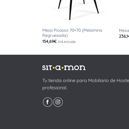
+
+
Mesa Picasso 70×70 (Melamina
Mesa 
Regruesada)
236,1
154,69
€
IVA incluido
Tu tienda online para Mobiliario de Host
profesional.