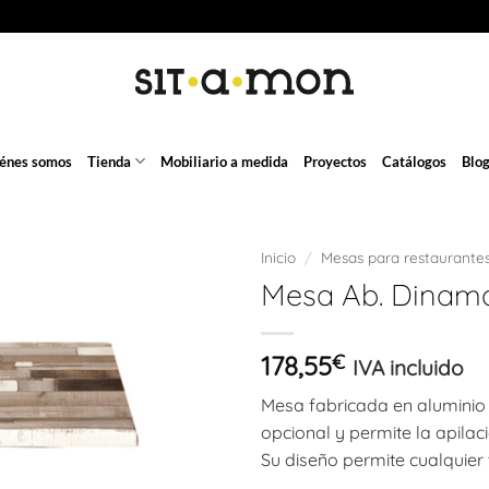
énes somos
Tienda
Mobiliario a medida
Proyectos
Catálogos
Blo
Inicio
/
Mesas para restaurante
Mesa Ab. Dinam
178,55
€
IVA incluido
Mesa fabricada en aluminio p
opcional y permite la apila
Su diseño permite cualquier 