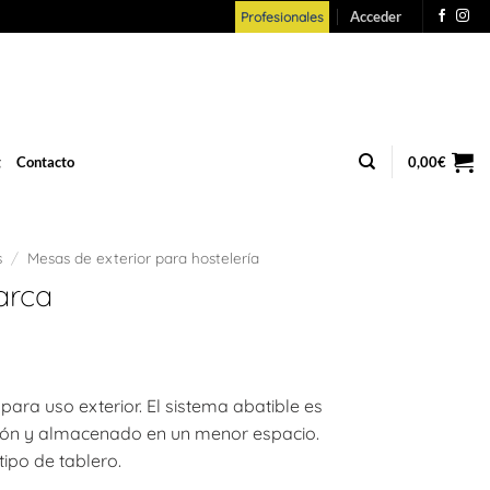
Acceder
Profesionales
g
Contacto
0,00
€
s
/
Mesas de exterior para hostelería
arca
ara uso exterior. El sistema abatible es
ción y almacenado en un menor espacio.
tipo de tablero.