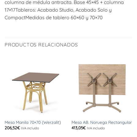
columna de médula antracita. Base 45×45 + columna
17×17Tableros: Acabado Studio, Acabado Solo y
CompactMedidas de tablero 60×60 y 70×70
PRODUCTOS RELACIONADOS
Mesa Manila 70×70 (Werzalit)
Mesa AB. Noruega Rectangular
206,52
€
413,05
€
IVA incluido
IVA incluido