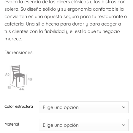
evoca la esencia de los diners clásicos y los bistros con
desde
solera. Su diseño sólido y su ergonomía confortable la
104,06€
convierten en una apuesta segura para tu restaurante o
hasta
cafetería. Una silla hecha para durar y para acoger a
116,16€
tus clientes con la fiabilidad y el estilo que tu negocio
merece.
Dimensiones:
Color estructura
Material