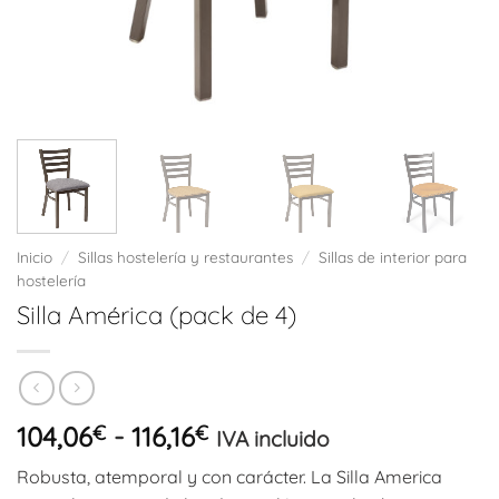
Inicio
/
Sillas hostelería y restaurantes
/
Sillas de interior para
hostelería
Silla América (pack de 4)
Rango
104,06
€
-
116,16
€
IVA incluido
de
Robusta, atemporal y con carácter. La Silla America
precios: