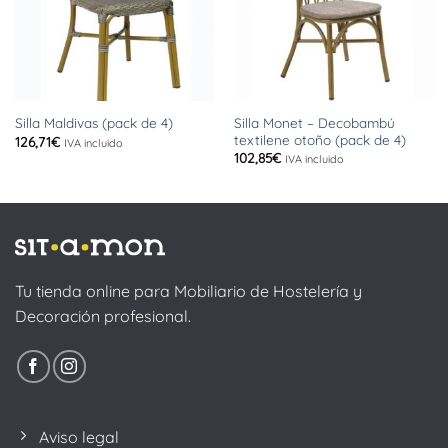
Silla Monet – Decobambú
Silla Maldivas (pack de 4)
textilene otoño (pack de 4)
126,71
€
IVA incluido
102,85
€
IVA incluido
Tu tienda online para Mobiliario de Hostelería y
Decoración profesional.
Aviso legal