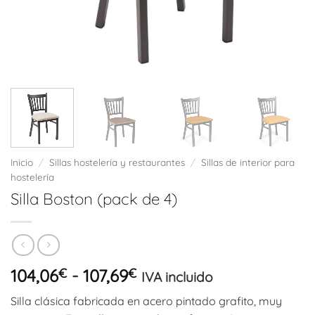
Inicio
/
Sillas hostelería y restaurantes
/
Sillas de interior para
hostelería
Silla Boston (pack de 4)
Rango
104,06
€
-
107,69
€
IVA incluido
de
Silla clásica fabricada en acero pintado grafito, muy
precios: