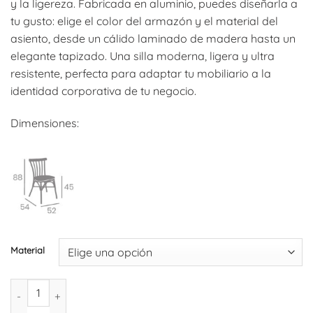
y la ligereza. Fabricada en aluminio, puedes diseñarla a
desde
tu gusto: elige el color del armazón y el material del
99,22€
asiento, desde un cálido laminado de madera hasta un
hasta
elegante tapizado. Una silla moderna, ligera y ultra
107,69€
resistente, perfecta para adaptar tu mobiliario a la
identidad corporativa de tu negocio.
Dimensiones:
Material
Silla Pórtico IN (pack de 4) cantidad