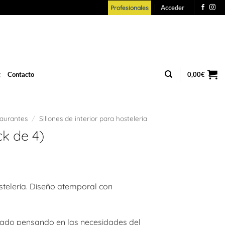
Acceder
Profesionales
g
Contacto
0,00
€
taurantes
/
Sillones de interior para hostelería
ck de 4)
telería. Diseño atemporal con
eñado pensando en las necesidades del