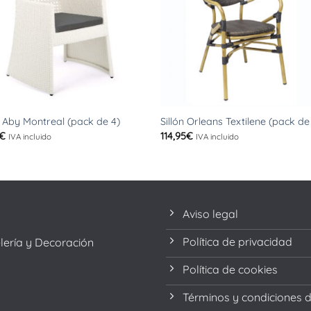
+
n Aby Montreal (pack de 4)
Sillón Orleans Textilene (pack de
€
114,95
€
IVA incluido
IVA incluido
Aviso legal
Política de privacidad
elería y Decoración
Política de cookies
Términos y condiciones 