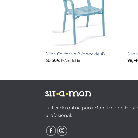
+
+
Sillón California 2 (pack de 4)
Silló
60,50
€
98,74
IVA incluido
Tu tienda online para Mobiliario de Host
profesional.