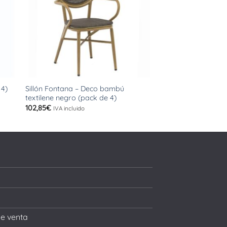
+
+
Sillón Fontana – Deco bambú
 4)
Sillón Fontana (pac
textilene negro (pack de 4)
102,85
€
IVA incluido
102,85
€
IVA incluido
de venta