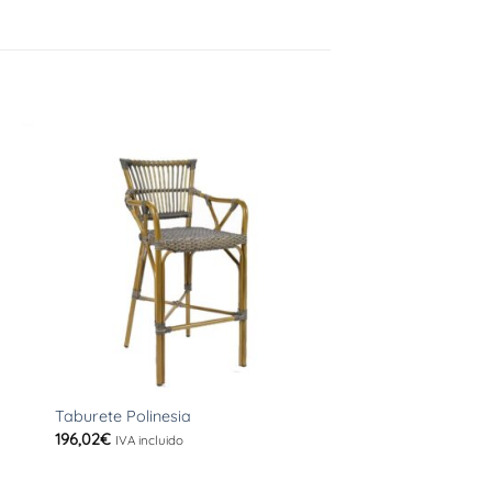
+
+
Taburete Mónaco (B
Taburete Polinesia
Compacto Nogal)
196,02
€
IVA incluido
111,32
€
IVA incluido