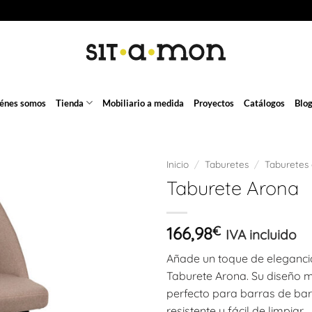
énes somos
Tienda
Mobiliario a medida
Proyectos
Catálogos
Blo
Inicio
/
Taburetes
/
Taburetes 
Taburete Arona
166,98
€
IVA incluido
Añade un toque de elegancia
Taburete Arona. Su diseño m
perfecto para barras de bar,
resistente y fácil de limpiar.