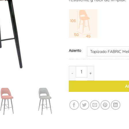
Asiento
Taburete Arona cantidad
Añ