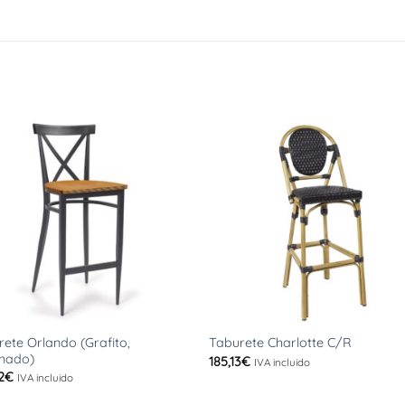
+
ete Orlando (Grafito,
Taburete Charlotte C/R
nado)
185,13
€
IVA incluido
2
€
IVA incluido