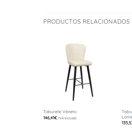
PRODUCTOS RELACIONADOS
+
+
Tabur
Taburete Véneto
Lami
146,41
€
IVA incluido
135,5