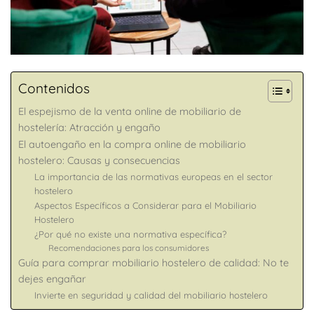
Contenidos
El espejismo de la venta online de mobiliario de
hostelería: Atracción y engaño
El autoengaño en la compra online de mobiliario
hostelero: Causas y consecuencias
La importancia de las normativas europeas en el sector
hostelero
Aspectos Específicos a Considerar para el Mobiliario
Hostelero
¿Por qué no existe una normativa específica?
Recomendaciones para los consumidores
Guía para comprar mobiliario hostelero de calidad: No te
dejes engañar
Invierte en seguridad y calidad del mobiliario hostelero