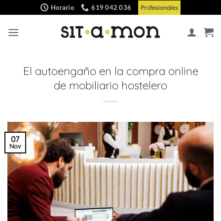
Saltar
Horario
619 042 036
Profesionales
al
contenido
El autoengaño en la compra online
de mobiliario hostelero
07
Nov