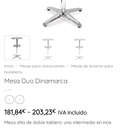
Inicio
/
Mesas para restaurantes
/
Mesas de exterior para
hostelería
Mesa Duo Dinamarca
Rango
181,84
€
-
203,23
€
IVA incluido
de
Mesa alta de doble tablero: uno intermedio en inox
precios: