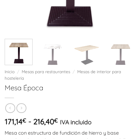
Inicio
/
Mesas para restaurantes
/
Mesas de interior para
hostelería
Mesa Época
Rango
171,14
€
-
216,40
€
IVA incluido
de
Mesa con estructura de fundición de hierro y base
precios: