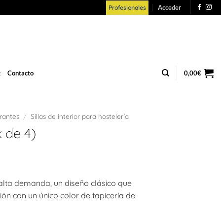
Acceder
Profesionales
g
Contacto
0,00
€
urantes
/
Sillas de interior para hostelería
k de 4)
e alta demanda, un diseño clásico que
ón con un único color de tapicería de