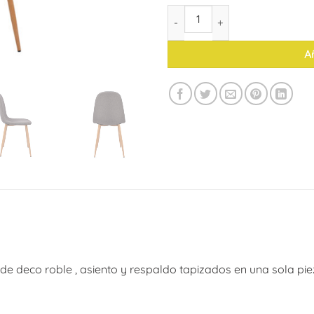
Silla Bastet (pack de 4) cantida
Añ
 de deco roble , asiento y respaldo tapizados en una sola pie