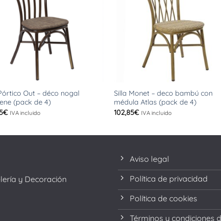
+
 Pórtico Out – déco nogal
Silla Monet – deco bambú con
lene (pack de 4)
médula Atlas (pack de 4)
5
€
102,85
€
IVA incluido
IVA incluido
Aviso legal
Política de privacidad
elería y Decoración
Política de cookies
Términos y condiciones 