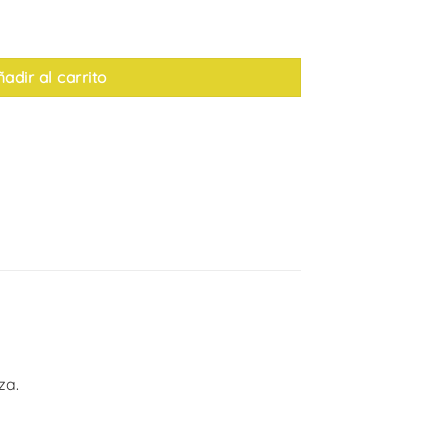
d
adir al carrito
za.