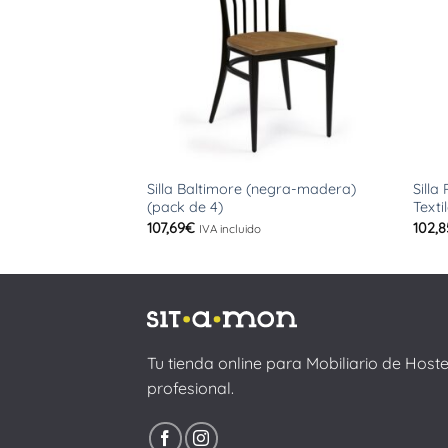
+
+
Silla Baltimore (negra-madera)
Silla
(pack de 4)
Texti
107,69
€
102,8
IVA incluido
Tu tienda online para Mobiliario de Host
profesional.