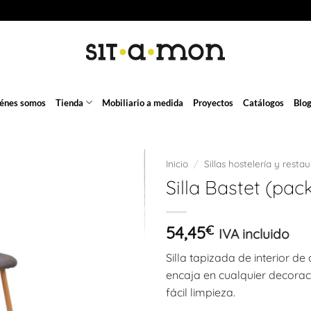
énes somos
Tienda
Mobiliario a medida
Proyectos
Catálogos
Blo
Inicio
/
Sillas hostelería y resta
Silla Bastet (pac
54,45
€
IVA incluido
Silla tapizada de interior d
encaja en cualquier decoraci
fácil limpieza.