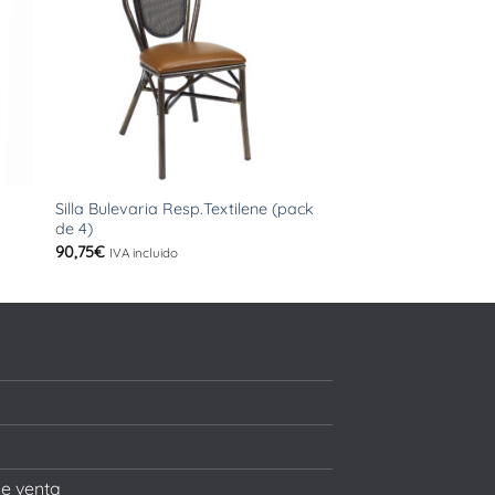
+
+
Silla Bulevaria Resp.Textilene (pack
Silla Baltimore (bl
de 4)
(pack de 4)
90,75
€
107,69
€
IVA incluido
IVA incluido
de venta