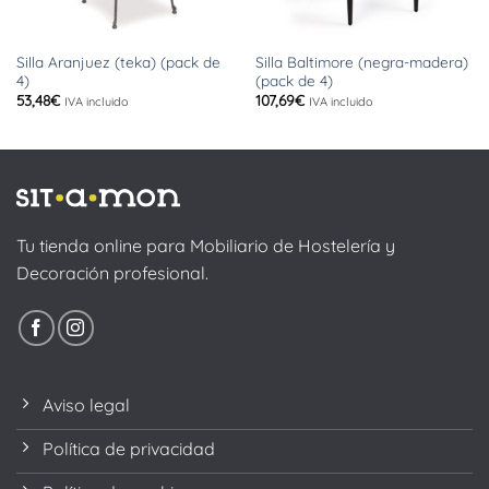
Silla Aranjuez (teka) (pack de
Silla Baltimore (negra-madera)
4)
(pack de 4)
53,48
€
107,69
€
IVA incluido
IVA incluido
Tu tienda online para Mobiliario de Hostelería y
Decoración profesional.
Aviso legal
Política de privacidad