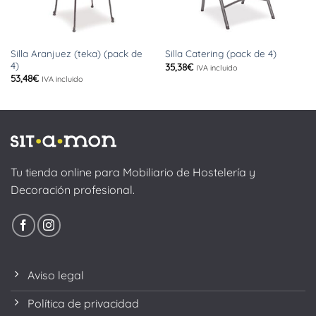
Silla Aranjuez (teka) (pack de
Silla Catering (pack de 4)
4)
35,38
€
IVA incluido
53,48
€
IVA incluido
Tu tienda online para Mobiliario de Hostelería y
Decoración profesional.
Aviso legal
Política de privacidad