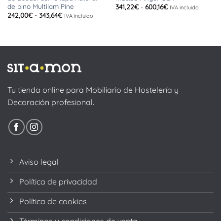
de pino Multilam Pine
Rango
341,22
€
-
600,16
€
IVA incluido
de
Rango
242,00
€
-
343,64
€
IVA incluido
precios:
de
desde
precios:
341,22€
desde
hasta
242,00€
600,16€
hasta
343,64€
Tu tienda online para Mobiliario de Hostelería y
Decoración profesional.
Aviso legal
Política de privacidad
Política de cookies
Términos y condiciones de venta