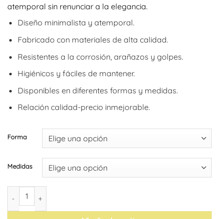
atemporal sin renunciar a la elegancia.
desde
156,09€
Diseño minimalista y atemporal.
hasta
Fabricado con materiales de alta calidad.
225,06€
Resistentes a la corrosión, arañazos y golpes.
Higiénicos y fáciles de mantener.
Disponibles en diferentes formas y medidas.
Relación calidad-precio inmejorable.
Forma
Medidas
Tablero de mesa de acero inoxidable de Pedrali cantidad