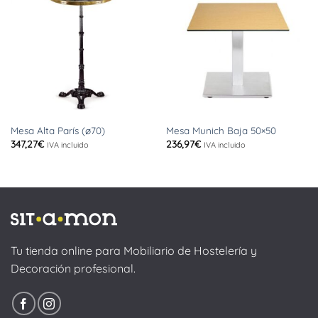
Mesa Alta París (ø70)
Mesa Munich Baja 50×50
347,27
€
236,97
€
IVA incluido
IVA incluido
Tu tienda online para Mobiliario de Hostelería y
Decoración profesional.