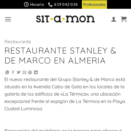
Saltar
Horario
619 042 036
Profesionales
al
contenido
Restaurante
RESTAURANTE STANLEY &
DE MARCO EN ALMERIA
El nuevo restaurante del Grupo Stanley & de Marco está
situado en la Avenida Cabo de Gata en los locales de la
galería de los edificios de «La Térmica», una ubicación
excepcional frente al espigón de La Térmica en la Playa
Ciudad Luminosa.
Renovación del mobiliario en la terraza para ofrecer a