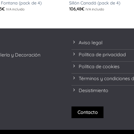
n Fontana (pack de 4)
Sillón Canadá (pack de 4)
5
€
106,48
€
IVA incluido
IVA incluido
Aviso legal
Política de privacidad
elería y Decoración
Política de cookies
Términos y condiciones 
Desistimiento
Contacto