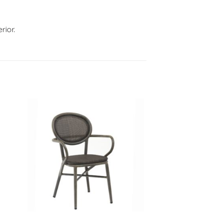
rior.
+
+