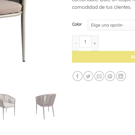
comodidad de tus clientes.
Color
Sillón Pravia (pack de 4) canti
Añ