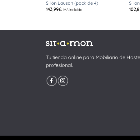
Sillón Lausan (pack de 4)
Silló
143,99
€
102,8
IVA incluido
Tu tienda online para Mobiliario de Host
profesional.