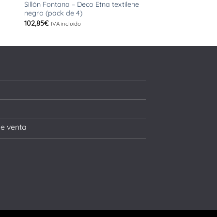
Sillón Fontana – Deco Etna textilene
Sillón Basilea (pack
negro (pack de 4)
105,27
€
IVA incluido
102,85
€
IVA incluido
de venta