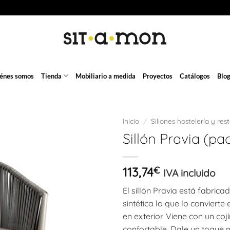
énes somos
Tienda
Mobiliario a medida
Proyectos
Catálogos
Blo
Inicio
/
Sillones hostelería y res
Sillón Pravia (pa
113,74
€
IVA incluido
El sillón Pravia está fabric
sintética lo que lo conviert
en exterior. Viene con un coj
confortable. Dale un toque m