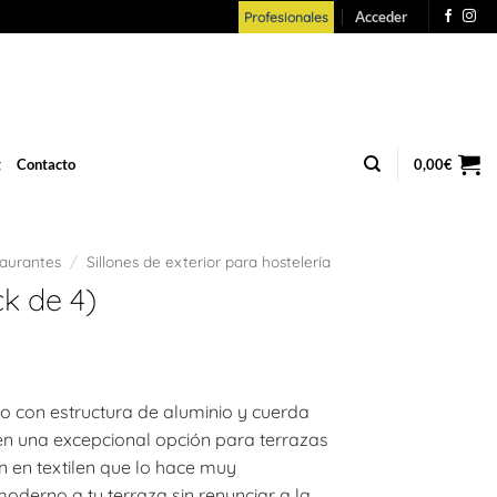
Acceder
Profesionales
g
Contacto
0,00
€
taurantes
/
Sillones de exterior para hostelería
ck de 4)
ado con estructura de aluminio y cuerda
e en una excepcional opción para terrazas
ín en textilen que lo hace muy
oderno a tu terraza sin renunciar a la