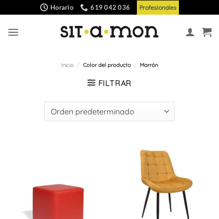
Saltar
Horario
619 042 036
Profesionales
al
contenido
Inicio
/
Color del producto
/
Marrón
FILTRAR