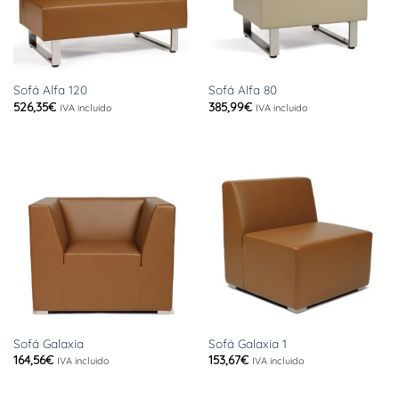
Sofá Alfa 120
Sofá Alfa 80
526,35
€
385,99
€
IVA incluido
IVA incluido
Sofá Galaxia
Sofá Galaxia 1
164,56
€
153,67
€
IVA incluido
IVA incluido