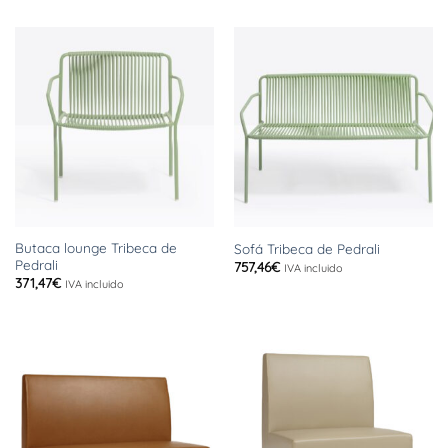
Butaca lounge Tribeca de
Sofá Tribeca de Pedrali
Pedrali
757,46
€
IVA incluido
371,47
€
IVA incluido