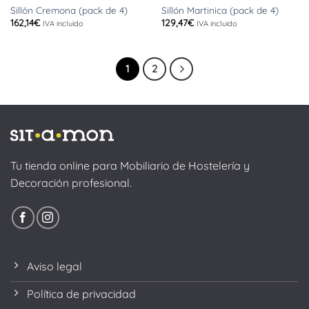
Sillón Cremona (pack de 4)
Sillón Martinica (pack de 4)
162,14
€
129,47
€
IVA incluido
IVA incluido
1
2
Tu tienda online para Mobiliario de Hostelería y
Decoración profesional.
Aviso legal
Política de privacidad