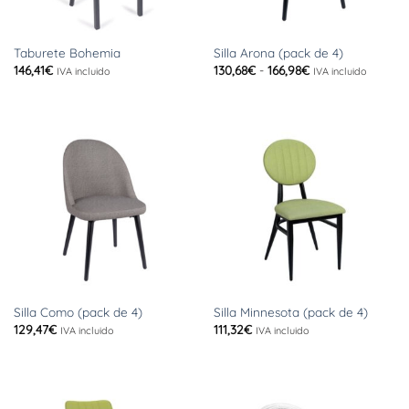
Taburete Bohemia
Silla Arona (pack de 4)
Rango
146,41
€
130,68
€
-
166,98
€
IVA incluido
IVA incluido
de
precios:
desde
130,68€
hasta
166,98€
Silla Como (pack de 4)
Silla Minnesota (pack de 4)
129,47
€
111,32
€
IVA incluido
IVA incluido