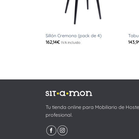
+
+
Sillón Cremona (pack de 4)
Tabu
162,14
€
143,9
IVA incluido
Tu tienda online para Mobiliario de Host
profesional.