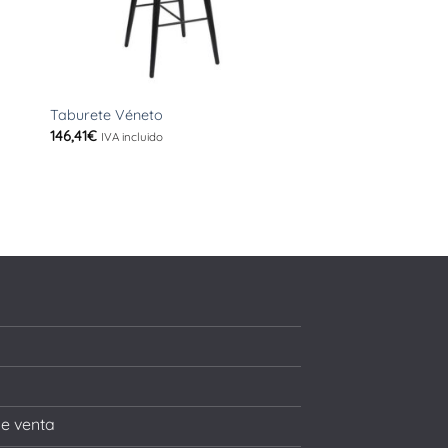
+
Taburete Véneto
146,41
€
IVA incluido
de venta