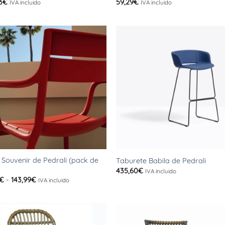
3
€
59,29
€
IVA incluido
IVA incluido
+
n Souvenir de Pedrali (pack de
Taburete Babila de Pedrali
435,60
€
IVA incluido
Rango
€
-
143,99
€
IVA incluido
de
precios:
desde
116,16€
hasta
143,99€