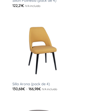
Sillón Polinesia (pack de 4)
122,21
€
IVA incluido
+
Silla Arona (pack de 4)
Rango
130,68
€
-
166,98
€
IVA incluido
de
precios:
desde
130,68€
hasta
166,98€