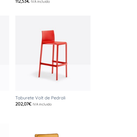
112,53
€
IVA incluido
+
Taburete Volt de Pedrali
202,07
€
IVA incluido