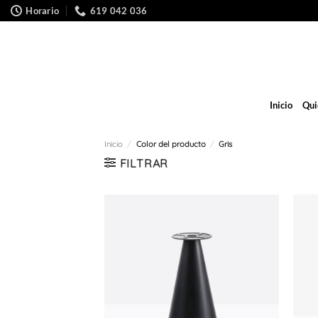
Saltar
Horario
619 042 036
al
contenido
Inicio
Qui
Inicio
/
Color del producto
/
Gris
FILTRAR