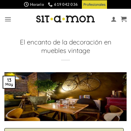
Saltar
Horario
619 042 036
Profesionales
al
contenido
El encanto de la decoración en
muebles vintage
13
May