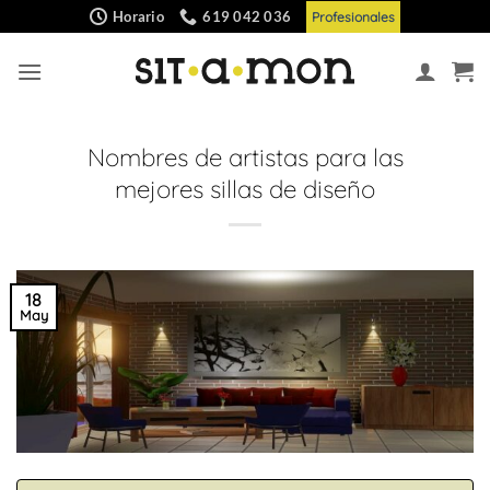
Saltar
Horario
619 042 036
Profesionales
al
contenido
Nombres de artistas para las
mejores sillas de diseño
18
May