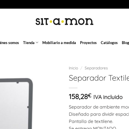
énes somos
Tienda
Mobiliario a medida
Proyectos
Catálogos
Blo
Inicio
/
Separadores
Separador Textil
158,28
€
IVA incluido
Separador de ambiente mod
Diseñado para dividir espaci
Pantalla de textilene.
Se entrega MONTADO.