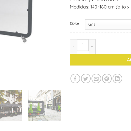
Medidas: 140×180 cm (alto x 
Color
Separador Textilene - simple c
Añ