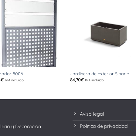
+
rador 8006
Jardinera de exterior Sipario
4
€
84,70
€
IVA incluido
IVA incluido
Aviso legal
Política de privacidad
elería y Decoración