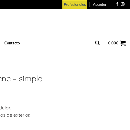
Acceder
Profesionales
g
Contacto
0,00
€
ene – simple
ular.
os de exterior.