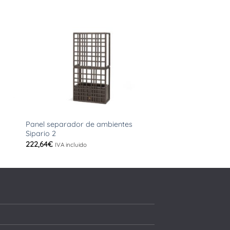
+
+
Panel separador de ambientes
Jardinera para se
Sipario 2
de dos)
222,64
€
189,06
€
IVA incluido
IVA incluido