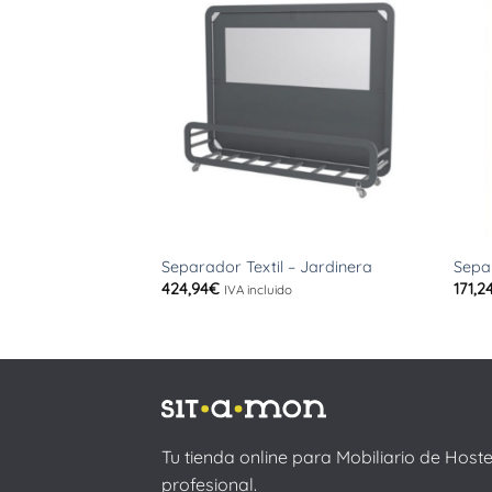
+
+
Separador Textil – Jardinera
Sepa
424,94
€
171,2
IVA incluido
Tu tienda online para Mobiliario de Host
profesional.