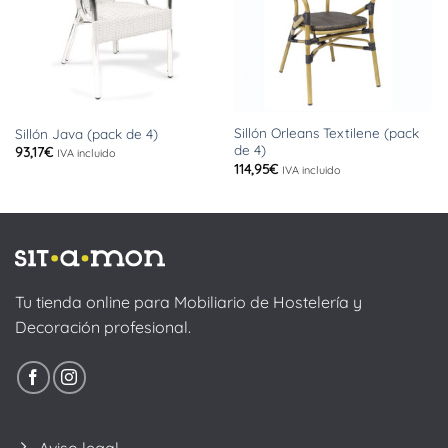
Sillón Orleans Textilene (pack
Sillón Java (pack de 4)
de 4)
93,17
€
IVA incluido
114,95
€
IVA incluido
Tu tienda online para Mobiliario de Hostelería y
Decoración profesional.