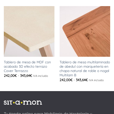
Tablero de mesa de MDF con
Tablero de mesa multilaminado
acabado 3D efecto terrazo
de abedul con marquetería en
Cover Terrazzo
chapa natural de roble o nogal
Multilam B
Rango
242,00
€
-
343,64
€
IVA incluido
de
Rango
242,00
€
-
343,64
€
IVA incluido
precios:
de
desde
precios:
242,00€
desde
hasta
242,00€
343,64€
hasta
343,64€
Tu tienda online para Mobiliario de Hostelería y