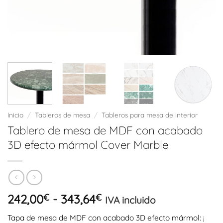
Inicio
/
Tableros de mesa
/
Tableros para mesa de interior
Tablero de mesa de MDF con acabado
3D efecto mármol Cover Marble
Rango
242,00
€
-
343,64
€
IVA incluido
de
Tapa de mesa de MDF con acabado 3D efecto mármol: ¡
precios: