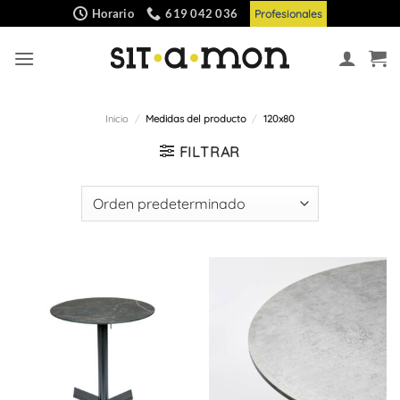
Saltar
Horario
619 042 036
Profesionales
al
contenido
Inicio
/
Medidas del producto
/
120x80
FILTRAR