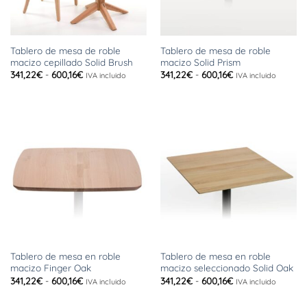
Tablero de mesa de roble
Tablero de mesa de roble
macizo cepillado Solid Brush
macizo Solid Prism
Rango
Rango
341,22
€
-
600,16
€
341,22
€
-
600,16
€
IVA incluido
IVA incluido
de
de
precios:
precios:
desde
desde
341,22€
341,22€
hasta
hasta
600,16€
600,16€
Tablero de mesa en roble
Tablero de mesa en roble
macizo Finger Oak
macizo seleccionado Solid Oak
Rango
Rango
341,22
€
-
600,16
€
341,22
€
-
600,16
€
IVA incluido
IVA incluido
de
de
precios:
precios:
desde
desde