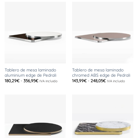
341,22€
341,22€
hasta
hasta
600,16€
600,16€
Tablero de mesa laminado
Tablero de mesa laminado
aluminium edge de Pedrali
chromed ABS edge de Pedrali
Rango
Rango
180,29
€
-
356,95
€
143,99
€
-
248,05
€
IVA incluido
IVA incluido
de
de
precios:
precios:
desde
desde
180,29€
143,99€
hasta
hasta
356,95€
248,05€