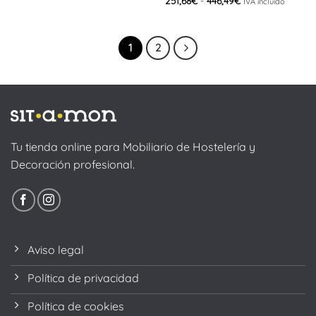
251,68
€
-
446,49
€
IVA incluido
precios:
de
desde
precios:
251,68€
desde
hasta
251,68€
446,49€
hasta
1
2
446,49€
Tu tienda online para Mobiliario de Hostelería y
Decoración profesional.
Aviso legal
Política de privacidad
Política de cookies