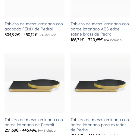
Tablero de mesa laminado con
Tablero de mesa laminado con
acabado FÉNIX de Pedrali
borde latonado ABS edge
satine brass de Pedrali
Rango
304,92
€
-
450,12
€
IVA incluido
de
Rango
186,34
€
-
320,65
€
IVA incluido
precios:
de
desde
precios:
304,92€
desde
hasta
186,34€
450,12€
hasta
320,65€
Tablero de mesa laminado con
Tablero de mesa laminado con
borde latonado de Pedrali
borde latonado para exterior
de Pedrali
Rango
251,68
€
-
446,49
€
IVA incluido
de
Rango