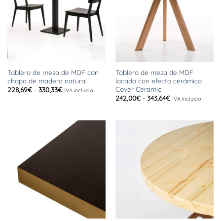
Tablero de mesa de MDF con
Tablero de mesa de MDF
chapa de madera natural
lacado con efecto cerámico
Cover Ceramic
Rango
228,69
€
-
330,33
€
IVA incluido
de
Rango
242,00
€
-
343,64
€
IVA incluido
precios:
de
desde
precios:
228,69€
desde
hasta
242,00€
330,33€
hasta
343,64€