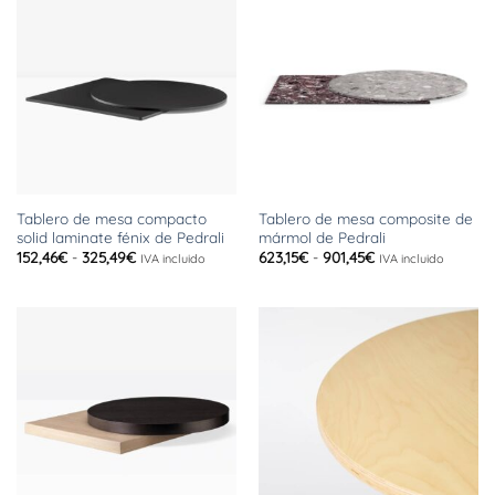
1.063,59€
477,95€
Tablero de mesa compacto
Tablero de mesa composite de
solid laminate fénix de Pedrali
mármol de Pedrali
Rango
Rango
152,46
€
-
325,49
€
623,15
€
-
901,45
€
IVA incluido
IVA incluido
de
de
precios:
precios:
desde
desde
152,46€
623,15€
hasta
hasta
325,49€
901,45€