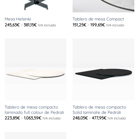
Mesa Helsinki
Tablero de mesa Compact
Rango
Rango
245,63
€
-
381,15
€
151,25
€
-
199,65
€
IVA incluido
IVA incluido
de
de
precios:
precios:
desde
desde
245,63€
151,25€
hasta
hasta
381,15€
199,65€
Tablero de mesa compacto
Tablero de mesa compacto
laminado full colour de Pedrali
Solid laminate de Pedrali
Rango
Rango
223,85
€
-
1.063,59
€
248,05
€
-
477,95
€
IVA incluido
IVA incluido
de
de
precios:
precios:
desde
desde
223,85€
248,05€
hasta
hasta