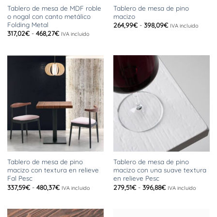
Tablero de mesa de MDF roble
Tablero de mesa de pino
o nogal con canto metálico
macizo
Folding Metal
Rango
264,99
€
-
398,09
€
IVA incluido
de
Rango
317,02
€
-
468,27
€
IVA incluido
precios:
de
desde
precios:
264,99€
desde
hasta
317,02€
398,09€
hasta
468,27€
Tablero de mesa de pino
Tablero de mesa de pino
macizo con textura en relieve
macizo con una suave textura
Fal Pesc
en relieve Pesc
Rango
Rango
337,59
€
-
480,37
€
279,51
€
-
396,88
€
IVA incluido
IVA incluido
de
de
precios:
precios:
desde
desde
337,59€
279,51€