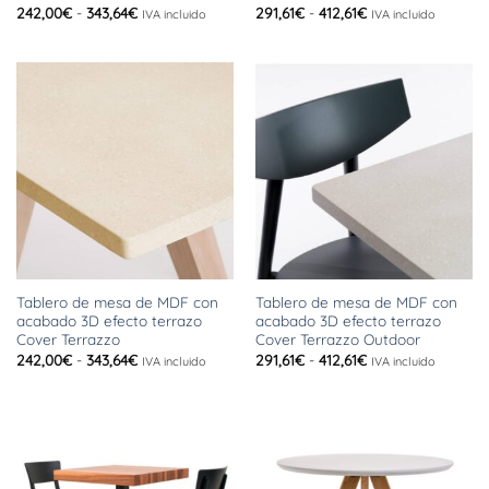
Rango
Rango
242,00
€
-
343,64
€
291,61
€
-
412,61
€
IVA incluido
IVA incluido
de
de
precios:
precios:
desde
desde
242,00€
291,61€
hasta
hasta
343,64€
412,61€
Tablero de mesa de MDF con
Tablero de mesa de MDF con
acabado 3D efecto terrazo
acabado 3D efecto terrazo
Cover Terrazzo
Cover Terrazzo Outdoor
Rango
Rango
242,00
€
-
343,64
€
291,61
€
-
412,61
€
IVA incluido
IVA incluido
de
de
precios:
precios:
desde
desde
242,00€
291,61€
hasta
hasta
343,64€
412,61€