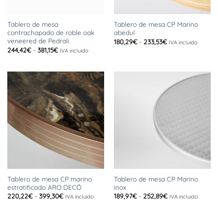
Tablero de mesa
Tablero de mesa CP Marino
contrachapado de roble oak
abedul
veneered de Pedrali
Rango
180,29
€
-
233,53
€
IVA incluido
de
Rango
244,42
€
-
381,15
€
IVA incluido
precios:
de
desde
precios:
180,29€
desde
hasta
244,42€
233,53€
hasta
381,15€
Tablero de mesa CP marino
Tablero de mesa CP Marino
estratificado ARO DECÓ
inox
Rango
Rango
220,22
€
-
399,30
€
189,97
€
-
252,89
€
IVA incluido
IVA incluido
de
de
precios:
precios:
desde
desde