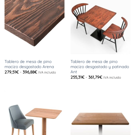
hasta
hasta
480,37€
396,88€
Tablero de mesa de pino
Tablero de mesa de pino
macizo desgastado Arena
macizo desgastado y patinado
Ant
Rango
279,51
€
-
396,88
€
IVA incluido
de
Rango
255,31
€
-
361,79
€
IVA incluido
precios:
de
desde
precios:
279,51€
desde
hasta
255,31€
396,88€
hasta
361,79€