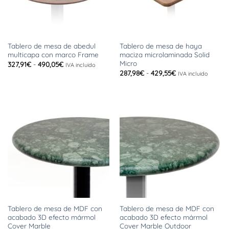
Tablero de mesa de abedul
Tablero de mesa de haya
multicapa con marco Frame
maciza microlaminada Solid
Micro
Rango
327,91
€
-
490,05
€
IVA incluido
de
Rango
287,98
€
-
429,55
€
IVA incluido
precios:
de
desde
precios:
327,91€
desde
hasta
287,98€
490,05€
hasta
429,55€
Tablero de mesa de MDF con
Tablero de mesa de MDF con
acabado 3D efecto mármol
acabado 3D efecto mármol
Cover Marble
Cover Marble Outdoor