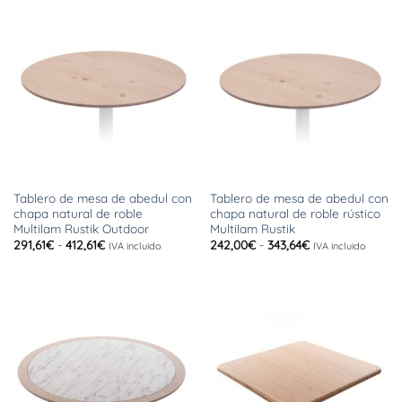
220,22€
189,97€
hasta
hasta
399,30€
252,89€
Tablero de mesa de abedul con
Tablero de mesa de abedul con
chapa natural de roble
chapa natural de roble rústico
Multilam Rustik Outdoor
Multilam Rustik
Rango
Rango
291,61
€
-
412,61
€
242,00
€
-
343,64
€
IVA incluido
IVA incluido
de
de
precios:
precios:
desde
desde
291,61€
242,00€
hasta
hasta
412,61€
343,64€