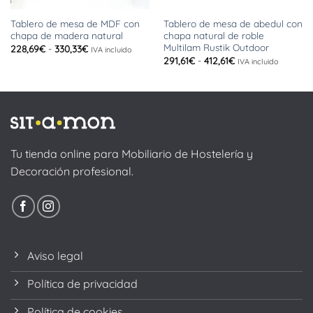
Tablero de mesa de MDF con
Tablero de mesa de abedul con
chapa de madera natural
chapa natural de roble
Multilam Rustik Outdoor
Rango
228,69
€
-
330,33
€
IVA incluido
de
Rango
291,61
€
-
412,61
€
IVA incluido
precios:
de
desde
precios:
228,69€
desde
hasta
291,61€
330,33€
hasta
412,61€
Tu tienda online para Mobiliario de Hostelería y
Decoración profesional.
Aviso legal
Política de privacidad
Política de cookies