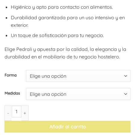
desde
Higiénico y apto para contacto con alimentos.
623,15€
Durabilidad garantizada para un uso intensivo y en
hasta
exterior.
901,45€
Un toque de sofisticación para tu negocio.
Elige Pedrali y apuesta por la calidad, la elegancia y la
durabilidad en el mobiliario de tu negocio hostelero.
Forma
Medidas
Tablero de mesa composite de mármol de Pedrali cantidad
Añadir al carrito