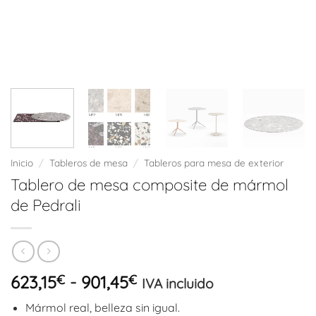
Inicio
/
Tableros de mesa
/
Tableros para mesa de exterior
Tablero de mesa composite de mármol
de Pedrali
Rango
623,15
€
-
901,45
€
IVA incluido
de
Mármol real, belleza sin igual.
precios: