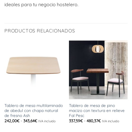
ideales para tu negocio hostelero.
PRODUCTOS RELACIONADOS
Tablero de mesa multilaminado
Tablero de mesa de pino
de abedul con chapa natural
macizo con textura en relieve
de fresno Ash
Fal Pesc
Rango
Rango
242,00
€
-
343,64
€
337,59
€
-
480,37
€
IVA incluido
IVA incluido
de
de
precios:
precios:
desde
desde