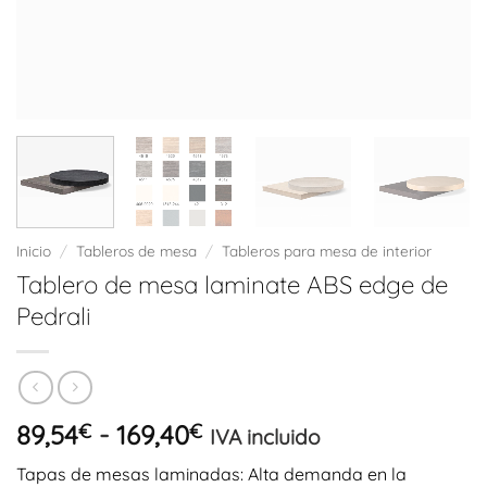
Inicio
/
Tableros de mesa
/
Tableros para mesa de interior
Tablero de mesa laminate ABS edge de
Pedrali
Rango
89,54
€
-
169,40
€
IVA incluido
de
Tapas de mesas laminadas: Alta demanda en la
precios: